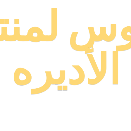
وس لمنت
الأديره