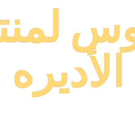
وس لمنت
الأديره