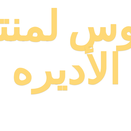
وس لمنت
الأديره