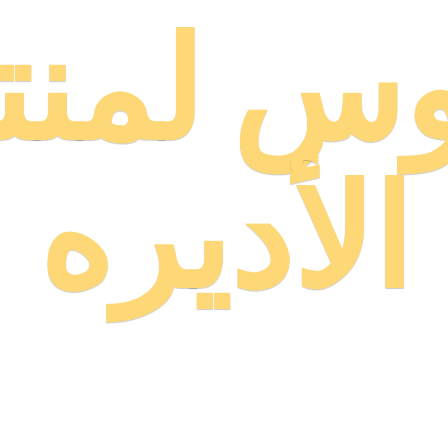
وس لمنت
الأديره