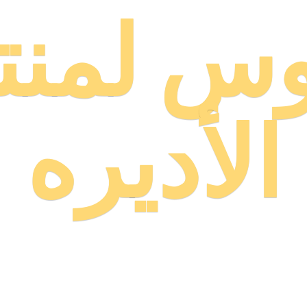
وس لمنت
الأديره