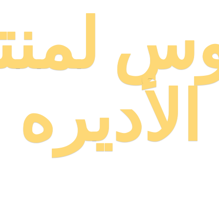
وس لمنت
الأديره