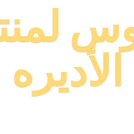
وس لمنت
الأديره