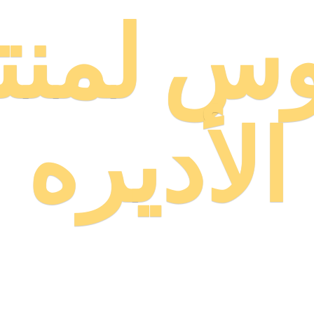
وس لمنت
الأديره