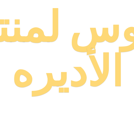
وس لمنت
الأديره