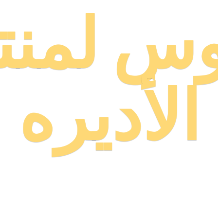
وس لمنت
الأديره