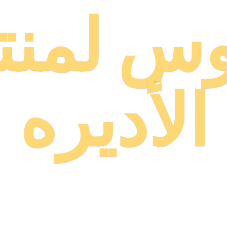
وس لمنت
الأديره