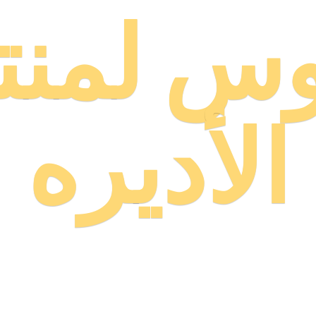
وس لمنت
الأديره