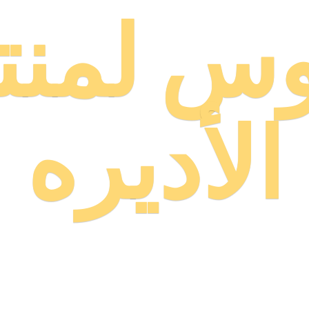
وس لمنت
الأديره