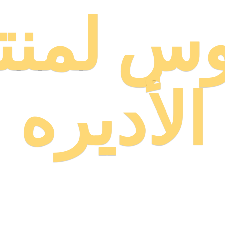
وس لمنت
الأديره