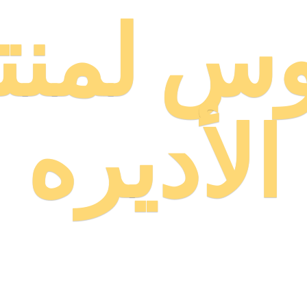
وس لمنت
الأديره